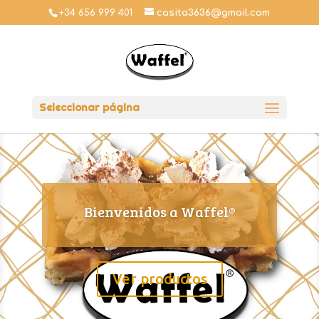
+34 656 999 401
casita3636@gmail.com
Seleccionar página
Bienvenidos a Waffel®
Ver productos