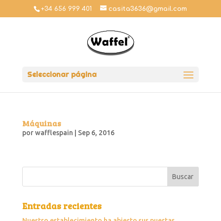
+34 656 999 401
casita3636@gmail.com
Seleccionar página
Máquinas
por
wafflespain
|
Sep 6, 2016
Entradas recientes
Nuestro establecimiento ha abierto sus puertas.